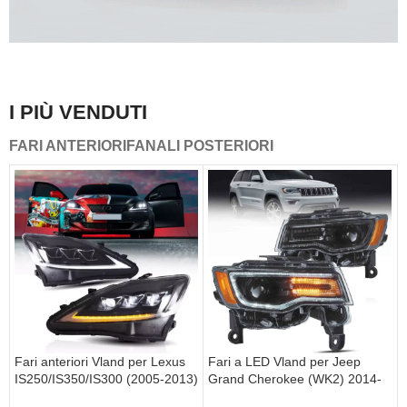
Una combinazione di sicurezza e bellezza che si distingue
nel traffico.
I PIÙ VENDUTI
Fanali posteriori Vland
FARI ANTERIORI
FANALI POSTERIORI
ottenere di più
Fari anteriori Vland per Lexus
Fari a LED Vland per Jeep
IS250/IS350/IS300 (2005-2013)
Grand Cherokee (WK2) 2014-
e ISF (2007-2014) con
2022 con animazione di